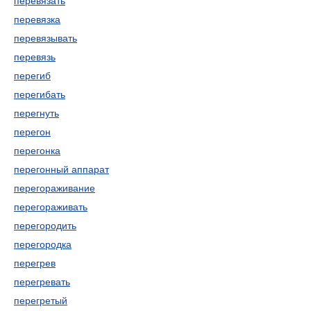
перевязать
перевязка
перевязывать
перевязь
перегиб
перегибать
перегнуть
перегон
перегонка
перегонный аппарат
перегораживание
перегораживать
перегородить
перегородка
перегрев
перегревать
перегретый