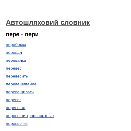
Автошляховий словник
пере - пери
переборка
перевал
перевалка
перевес
перевесить
перевешивание
перевещивать
перевоз
перевозка
перевозки транспортные
перевозчик